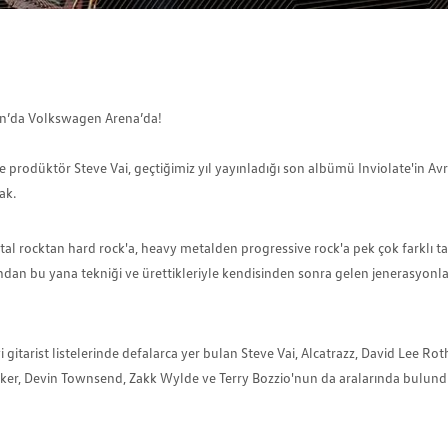
isan’da Volkswagen Arena’da!
e prodüktör Steve Vai, geçtiğimiz yıl yayınladığı son albümü Inviolate'in Av
ak.
ntal rocktan hard rock'a, heavy metalden progressive rock'a pek çok farklı t
lından bu yana tekniği ve ürettikleriyle kendisinden sonra gelen jenerasyonl
i gitarist listelerinde defalarca yer bulan Steve Vai, Alcatrazz, David Lee Rot
arker, Devin Townsend, Zakk Wylde ve Terry Bozzio'nun da aralarında bulun