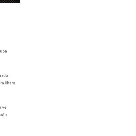
rupa
arzda
ara ilham
h ve
duğu