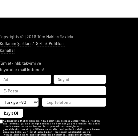
Copyrights © | 2018 Tüm Hakları Saklıdır.
Kullanım Şartları
/
Gizlilik Politikası
Kanallar
Tüm etkinlik takvimi ve
duyurular mail kutunda!
AD
SOYAD
E-POSTA
Kayıt Ol
Aydınlatma Metni
kapsamında belirtilen kişisel verilerimin, Şirket’in
tabi olduğu ya da olacağı sadakat ve kampanya programları da dahil
olmak üzere, ürün ve hizmetlerin pazarlama süreçlerinin
gerçekleştirilmesi, profilleme ve analiz faaliyetleri dahil olmak üzere
sunulan ürün ve hizmetlerin beğeni, kullanım alışkanlıkları ve
ihtiyaçlarıma göre özelleştirilerek önerilmesi, kişiselleştirilmiş
reklamcılık faaliyeti amacıyla pazarlama verilerimin işlenmesini ve