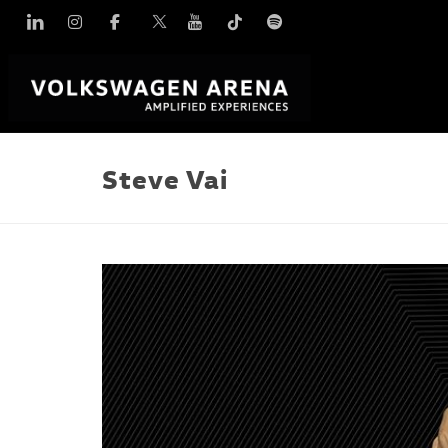
Linkedin
Instagram
Facebook
X
YouTube
TikTok
Spotify
Steve Vai