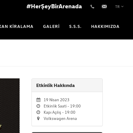
#HerŞeyBirArenada
TR
+902123542233
info@vwarena.com
KAN KİRALAMA
GALERİ
S.S.S.
HAKKIMIZDA
Etkinlik Hakkında
19 Nisan 2023
Etkinlik Saati - 19:00
Kapı Açılış - 19:00
Volkswagen Arena